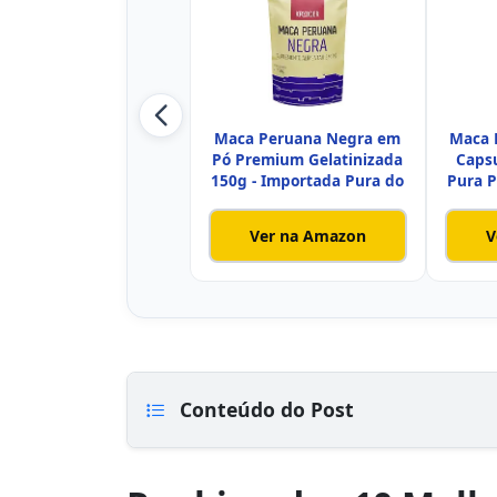
Maca Peruana Negra em
Maca 
Pó Premium Gelatinizada
Caps
150g - Importada Pura do
Pura 
Ver na Amazon
V
Conteúdo do Post