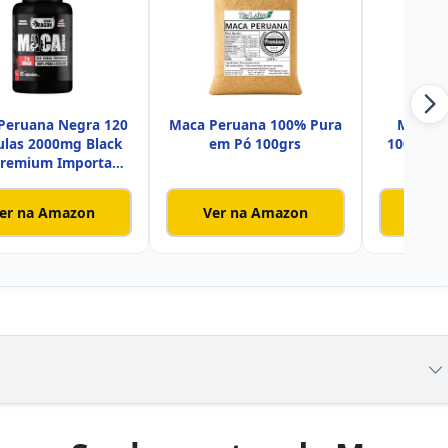
Peruana Negra 120
Maca Peruana 100% Pura
Maca P
ulas 2000mg Black
em Pó 100grs
100% Pu
Premium Importada
Pa
er na Amazon
Ver na Amazon
Ver