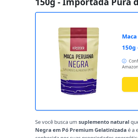
150g - Importada Pura 
Maca 
150g 
Conf
Amazon
Se você busca um
suplemento natural
que
Negra em Pó Premium Gelatinizada
é a 
conhecida por suas propriedades energética