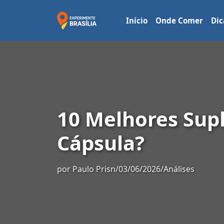
Início
Onde Comer
Dic
10 Melhores Sup
Cápsula?
por
Paulo Prisn
/
03/06/2026
/
Análises