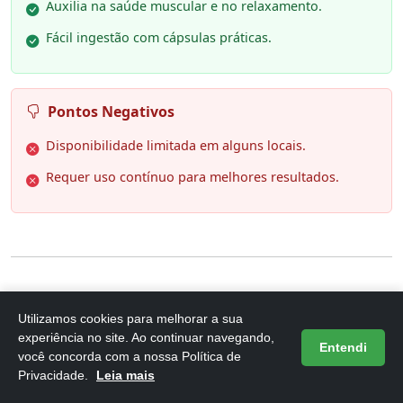
Auxilia na saúde muscular e no relaxamento.
Fácil ingestão com cápsulas práticas.
Pontos Negativos
Disponibilidade limitada em alguns locais.
Requer uso contínuo para melhores resultados.
6. Triomax Treonato 3x 60 Cáp
Utilizamos cookies para melhorar a sua
Magnésio Dimalato Cloreto Quelato
experiência no site. Ao continuar navegando,
Entendi
você concorda com a nossa Política de
Privacidade.
Leia mais