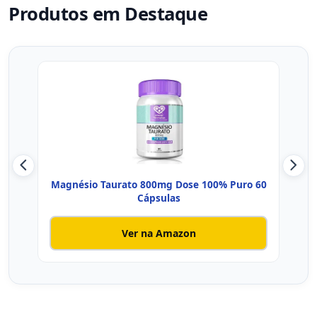
Produtos em Destaque
Magnésio Taurato 800mg Dose 100% Puro 60
Tri
Cápsulas
Ver na Amazon