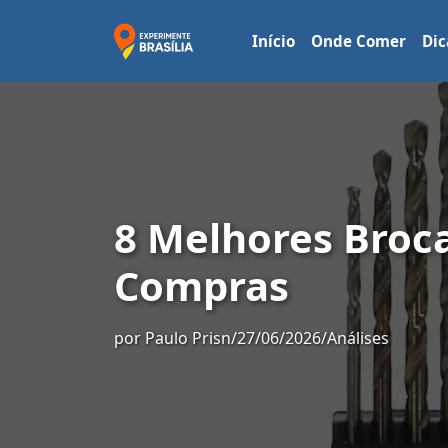
Início
Onde Comer
Dic
8 Melhores Broca
Compras
por
Paulo Prisn
/
27/06/2026
/
Análises