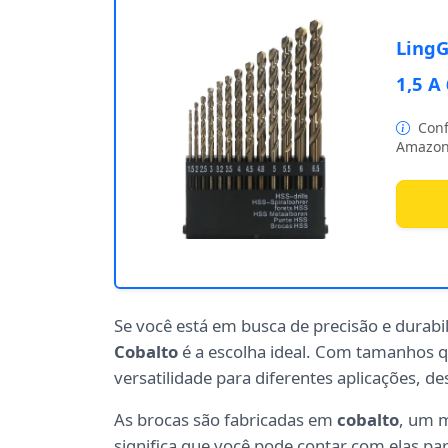
LingG
1,5 A
Conf
Amazon
Se você está em busca de precisão e durabi
Cobalto
é a escolha ideal. Com tamanhos 
versatilidade para diferentes aplicações, de
As brocas são fabricadas em
cobalto
, um m
significa que você pode contar com elas pa