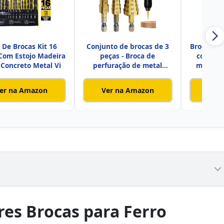
 De Brocas Kit 16
Conjunto de brocas de 3
Broca par
Com Estojo Madeira
peças - Broca de
conjunt
 Concreto Metal Vi
perfuração de metal
metal pa
hexagonal
er na Amazon
Ver na Amazon
Ver
es Brocas para Ferro