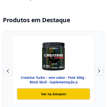
Produtos em Destaque
Creatine Turbo – sem sabor - Pote 300g -
I
Black Skull - Suplementação p
Ver na Amazon