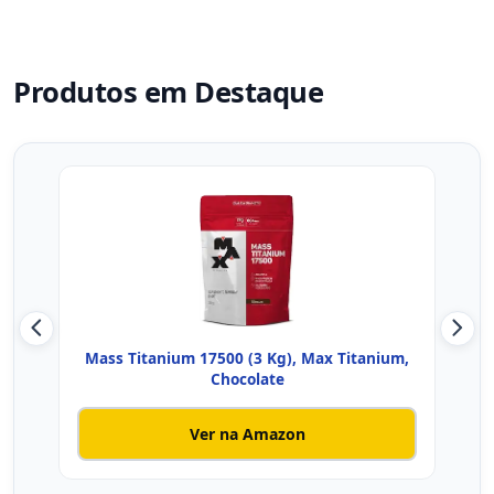
Produtos em Destaque
Mass Titanium 17500 (3 Kg), Max Titanium,
Inte
Chocolate
Ver na Amazon