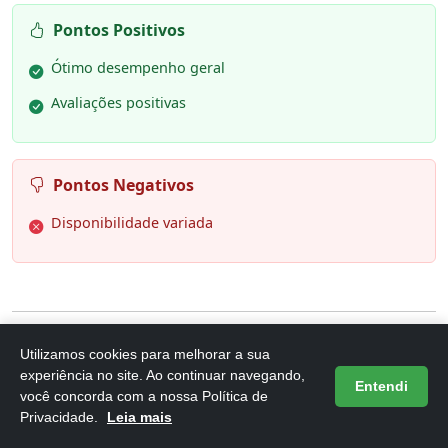
Pontos Positivos
Ótimo desempenho geral
Avaliações positivas
Pontos Negativos
Disponibilidade variada
Utilizamos cookies para melhorar a sua
6. Integralmedica - Hipercalórico -
experiência no site. Ao continuar navegando,
Entendi
Nutri Whey Protein Baunilha - Pote
você concorda com a nossa Política de
Privacidade.
Leia mais
90