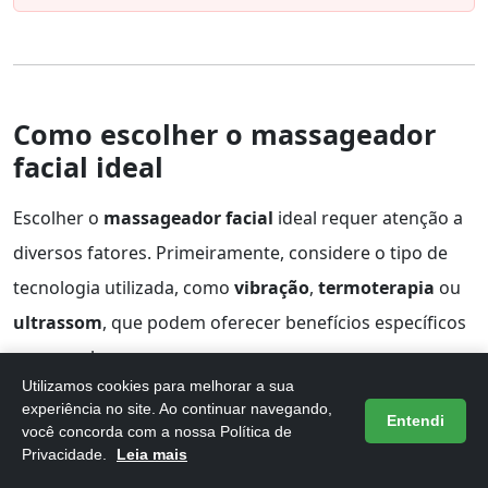
Como escolher o massageador
facial ideal
Escolher o
massageador facial
ideal requer atenção a
diversos fatores. Primeiramente, considere o tipo de
tecnologia utilizada, como
vibração
,
termoterapia
ou
ultrassom
, que podem oferecer benefícios específicos
para a pele.
Utilizamos cookies para melhorar a sua
Além disso, avalie o design do aparelho. Um modelo
experiência no site. Ao continuar navegando,
Entendi
você concorda com a nossa Política de
ergonômico facilitará o uso e proporcionará maior
Privacidade.
Leia mais
conforto durante as sessões de massagem. Verifique