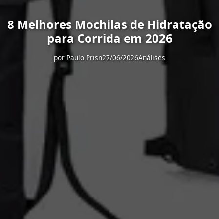
8 Melhores Mochilas de Hidratação
para Corrida em 2026
por
Paulo Prisn
27/06/2026
Análises