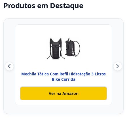
Produtos em Destaque
Mochila Tática Com Refil Hidratação 3 Litros
MOC
Bike Corrida
Ver na Amazon