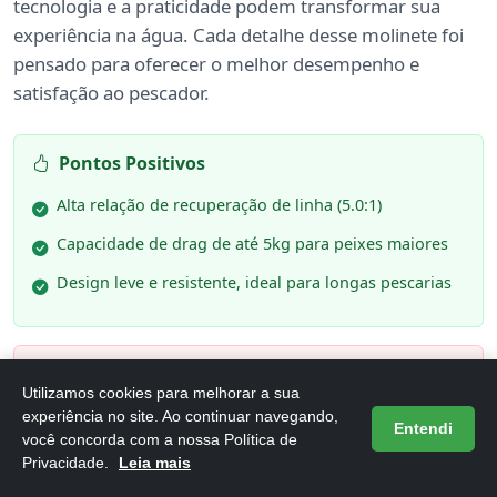
tecnologia e a praticidade podem transformar sua
experiência na água. Cada detalhe desse molinete foi
pensado para oferecer o melhor desempenho e
satisfação ao pescador.
Pontos Positivos
Alta relação de recuperação de linha (5.0:1)
Capacidade de drag de até 5kg para peixes maiores
Design leve e resistente, ideal para longas pescarias
Pontos Negativos
Utilizamos cookies para melhorar a sua
Pode não ser ideal para pescarias em água salgada
experiência no site. Ao continuar navegando,
Entendi
você concorda com a nossa Política de
Alguns usuários podem preferir modelos com mais
Privacidade.
Leia mais
rolamentos