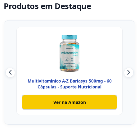
Produtos em Destaque
Multivitamínico A-Z Bariasys 500mg - 60
BAR
Cápsulas - Suporte Nutricional
Ver na Amazon