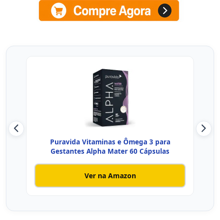
Puravida Vitaminas e Ômega 3 para
Int
Gestantes Alpha Mater 60 Cápsulas
Ver na Amazon