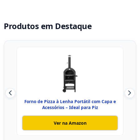
Produtos em Destaque
Forno de Pizza à Lenha Portátil com Capa e
B
Acessórios – Ideal para Piz
M
Ver na Amazon