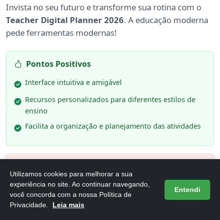
Invista no seu futuro e transforme sua rotina com o
Teacher Digital Planner 2026
. A educação moderna
pede ferramentas modernas!
Pontos Positivos
Interface intuitiva e amigável
Recursos personalizados para diferentes estilos de
ensino
Facilita a organização e planejamento das atividades
Pontos Negativos
Utilizamos cookies para melhorar a sua
Curva de aprendizado inicial para novos usuários
experiência no site. Ao continuar navegando,
Entendi
você concorda com a nossa Política de
Dependência de tecnologia para acesso completo
Privacidade.
Leia mais