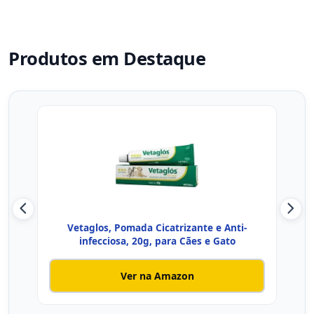
Produtos em Destaque
Vetaglos, Pomada Cicatrizante e Anti-
Ge
infecciosa, 20g, para Cães e Gato
Ver na Amazon