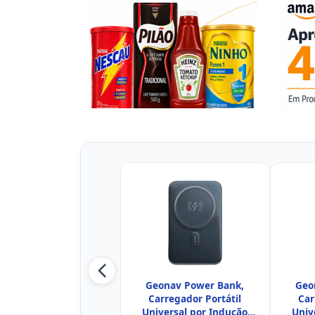
Geonav Power Bank,
Geo
Carregador Portátil
Car
Universal por Indução
Univ