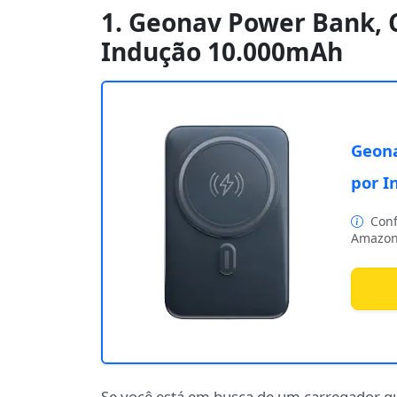
1. Geonav Power Bank, C
Indução 10.000mAh
Geona
por I
Conf
Amazon
Se você está em busca de um carregador que