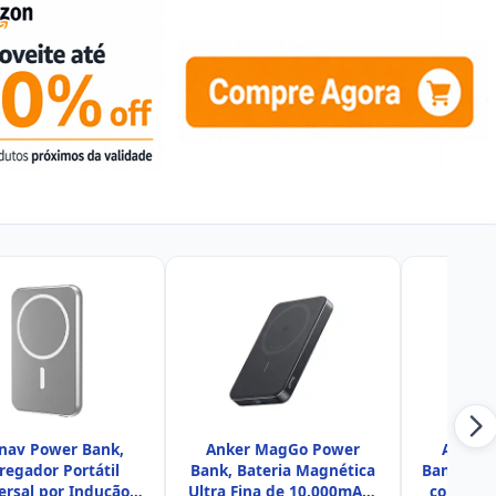
nav Power Bank,
Anker MagGo Power
Anker 
regador Portátil
Bank, Bateria Magnética
Bank, Car
ersal por Indução
Ultra Fina de 10.000mAh,
com Cert