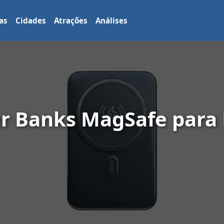
as
Cidades
Atrações
Análises
r Banks MagSafe para 