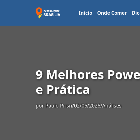
Início
Onde Comer
Dic
9 Melhores Powe
e Prática
por
Paulo Prisn
/
02/06/2026
/
Análises