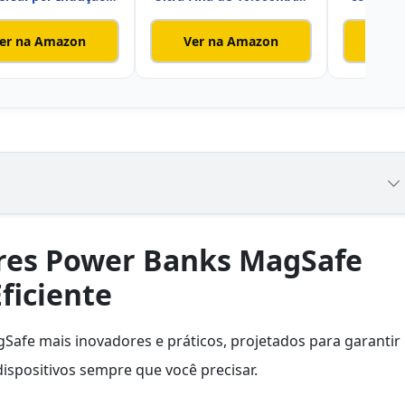
5.000mAh,
Cer
er na Amazon
Ver na Amazon
Ver
res Power Banks MagSafe
ficiente
afe mais inovadores e práticos, projetados para garantir
ispositivos sempre que você precisar.