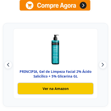
PRINCIPIA, Gel de Limpeza Facial 2% Ácido
Ce
Salicílico + 5% Glicerina GL
Ver na Amazon