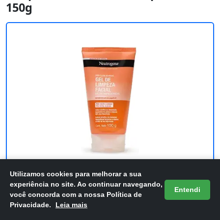
150g
Utilizamos cookies para melhorar a sua
experiência no site. Ao continuar navegando,
Gel de Limpeza Facial Neutrogena Deep
Entendi
você concorda com a nossa Política de
Clean Intensive Grapefruit, 150g
Privacidade.
Leia mais