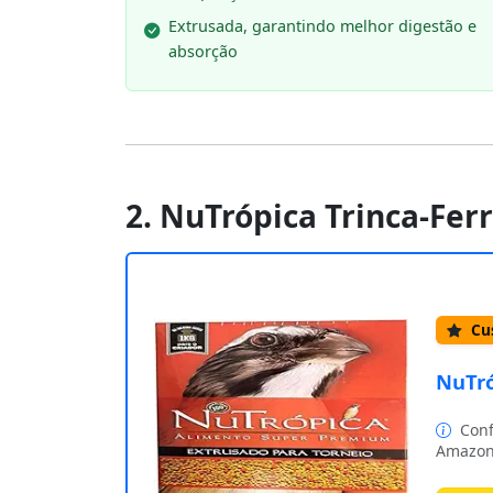
Extrusada, garantindo melhor digestão e
absorção
2. NuTrópica Trinca-Ferr
Cus
NuTró
Conf
Amazon