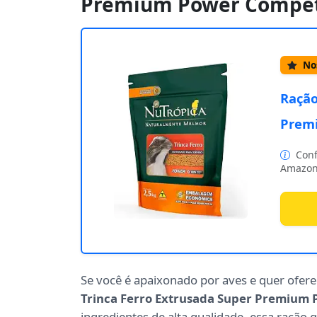
Premium Power Compet
Nos
Ração
Prem
Conf
Amazon
Se você é apaixonado por aves e quer ofer
Trinca Ferro Extrusada Super Premium
ingredientes de alta qualidade, essa ração