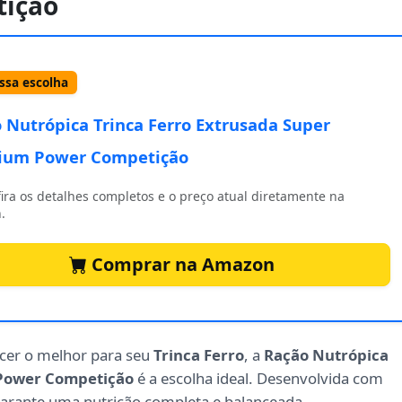
ição
sa escolha
 Nutrópica Trinca Ferro Extrusada Super
ium Power Competição
ira os detalhes completos e o preço atual diretamente na
.
Comprar na Amazon
ecer o melhor para seu
Trinca Ferro
, a
Ração Nutrópica
 Power Competição
é a escolha ideal. Desenvolvida com
 garante uma nutrição completa e balanceada.