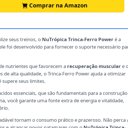
Comprar na Amazon
ize seus treinos, o
NuTrópica Trinca-Ferro Power
é a
ele foi desenvolvido para fornecer o suporte necessário pa
de nutrientes que favorecem a
recuperação muscular
e 
e alta qualidade, o Trinca-Ferro Power ajuda a otimizar
ê supere seus limites.
cidos essenciais, que são fundamentais para a construção
ina, você garante uma fonte extra de energia e vitalidade,
ério.
gradável tornam o consumo prático e prazeroso. Não perca 
dos e alcançar novos patamares com o
NuTrópica Trinca-