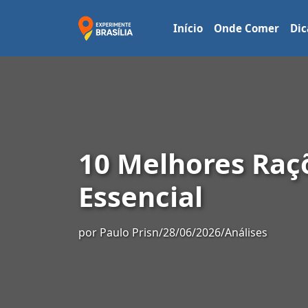
Início
Onde Comer
Dic
10 Melhores Raçõ
Essencial
por
Paulo Prisn
/
28/06/2026
/
Análises