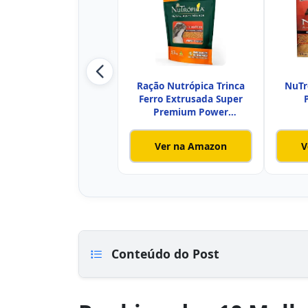
Ração Nutrópica Trinca
NuTr
Ferro Extrusada Super
Premium Power
Competição
Ver na Amazon
V
Conteúdo do Post