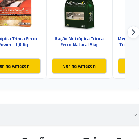
ópica Trinca-Ferro
Ração Nutrópica Trinca
Megazoo 
Power - 1,0 Kg
Ferro Natural 5kg
Trinca-Fe
er na Amazon
Ver na Amazon
Ver