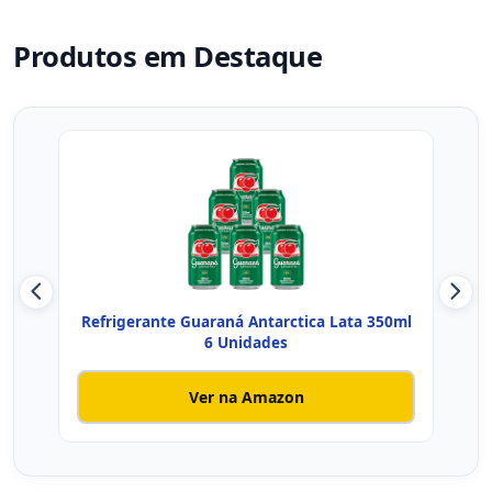
Produtos em Destaque
Refrigerante Guaraná Antarctica Lata 350ml
Ref
6 Unidades
Ver na Amazon