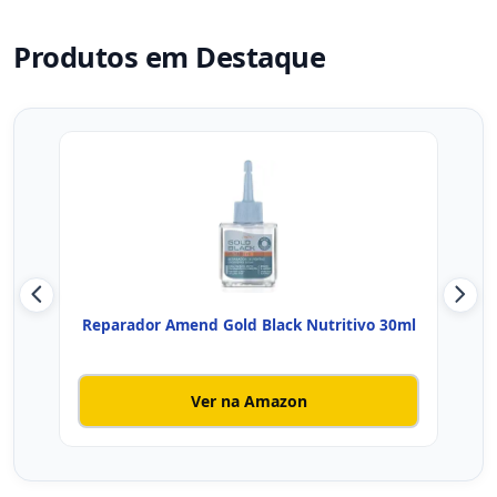
Produtos em Destaque
Reparador Amend Gold Black Nutritivo 30ml
E.l
Ver na Amazon