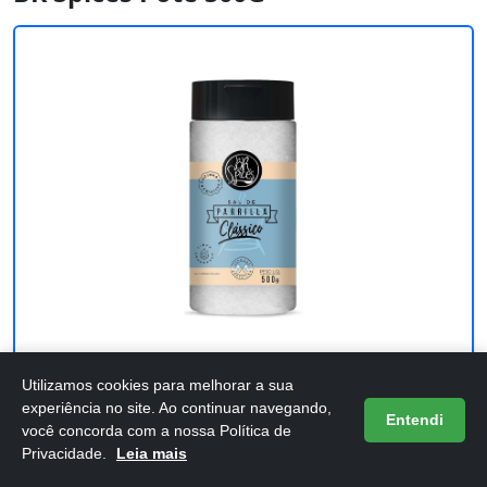
Custo-benefício
Utilizamos cookies para melhorar a sua
experiência no site. Ao continuar navegando,
Entendi
BrSpices - Sal De Parrilla Clássico BR
você concorda com a nossa Política de
Privacidade.
Leia mais
Spices Pote 500G