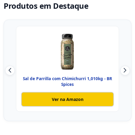
Produtos em Destaque
Sal de Parrilla com Chimichurri 1,010kg - BR
Sal 
Spices
Ver na Amazon