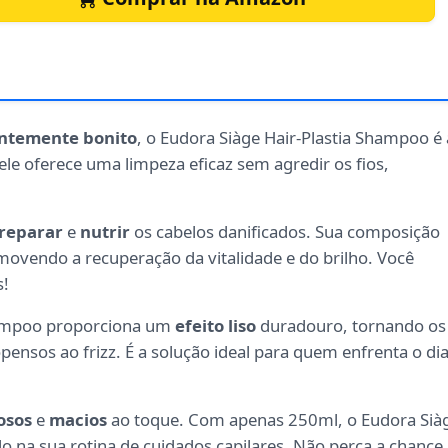
ntemente bonito
, o Eudora Siàge Hair-Plastia Shampoo é 
ele oferece uma limpeza eficaz sem agredir os fios,
reparar
e
nutrir
os cabelos danificados. Sua composição
movendo a recuperação da vitalidade e do brilho. Você
s!
Shampoo proporciona um
efeito liso
duradouro, tornando os
ensos ao frizz. É a solução ideal para quem enfrenta o di
osos
e
macios
ao toque. Com apenas 250ml, o Eudora Sià
o na sua rotina de cuidados capilares. Não perca a chance