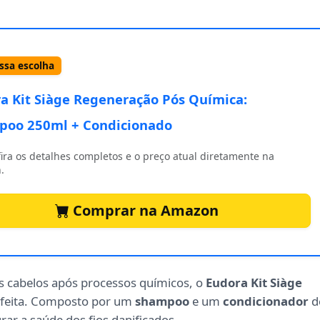
sa escolha
a Kit Siàge Regeneração Pós Química:
oo 250ml + Condicionado
ira os detalhes completos e o preço atual diretamente na
.
Comprar na Amazon
us cabelos após processos químicos, o
Eudora Kit Siàge
rfeita. Composto por um
shampoo
e um
condicionador
d
rar a saúde dos fios danificados.