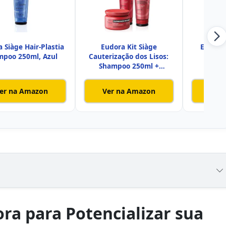
 Siàge Hair-Plastia
Eudora Kit Siàge
Eudora 
mpoo 250ml, Azul
Cauterização dos Lisos:
Inten
Shampoo 250ml +
Condicionador
er na Amazon
Ver na Amazon
Ver
ra para Potencializar sua