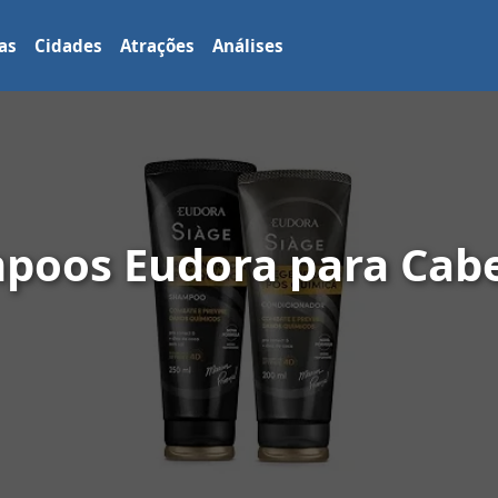
as
Cidades
Atrações
Análises
poos Eudora para Cab