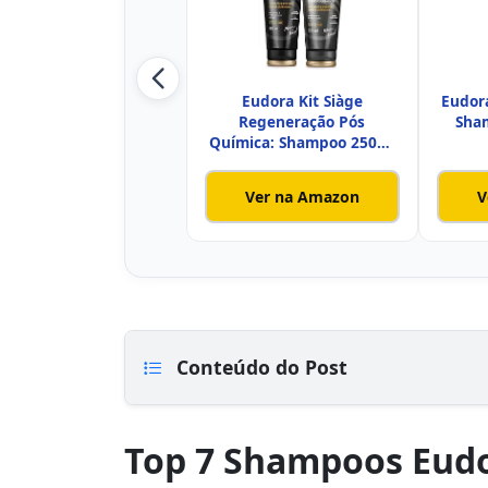
Eudora Kit Siàge
Eudora
Regeneração Pós
Sha
Química: Shampoo 250ml
+ Condicionado
Ver na Amazon
V
Conteúdo do Post
Top 7 Shampoos Eudo