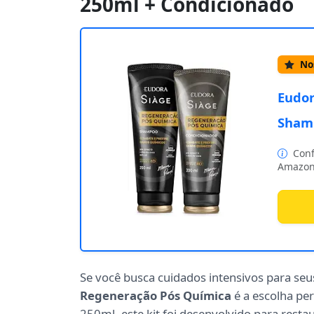
250ml + Condicionado
Nos
Eudor
Shamp
Conf
Amazon
Se você busca cuidados intensivos para se
Regeneração Pós Química
é a escolha pe
250ml, este kit foi desenvolvido para restau