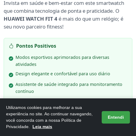
Invista em saúde e bem-estar com este smartwatch
que combina tecnologia de ponta e praticidade. O
HUAWEI WATCH FIT 4
é mais do que um relógio; é
seu novo parceiro fitness!
Pontos Positivos
Modos esportivos aprimorados para diversas
atividades
Design elegante e confortável para uso diário
Assistente de saúde integrado para monitoramento
contínuo
Utilizamos cookies para melhorar a sua
experiência no site. Ao continuar navegando,
Pontos Negativos
Entendi
você concorda com a nossa Política de
Duração da bateria pode variar com uso intenso
Privacidade.
Leia mais