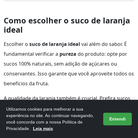
Como escolher o suco de laranja
ideal
Escolher o
suco de laranja ideal
vai além do sabor. É
fundamental verificar a
pureza
do produto: opte por
sucos 100% naturais, sem adição de açúcares ou
conservantes. Isso garante que você aproveite todos os
benefícios da fruta.
A qualidade da laranja também é crucial. Prefira sucos
feitos de frutas frescas e da estação, que possuem
Utilizamos cookies para melhorar a sua
experiência no site. Ao continuar navegando,
mais nutrientes e um sabor mais intenso. Além disso,
Entendi
você concorda com a nossa Política de
observe a
data de validade
e a embalagem, que deve
Privacidade.
Leia mais
ser adequada para preservar as propriedades do suco.