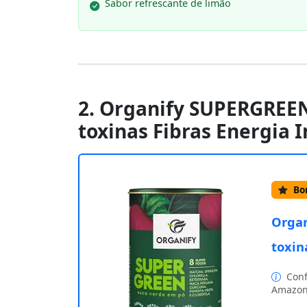
Sabor refrescante de limão
2. Organify SUPERGREEN
toxinas Fibras Energia 
Bom
Organ
toxin
Conf
Amazon