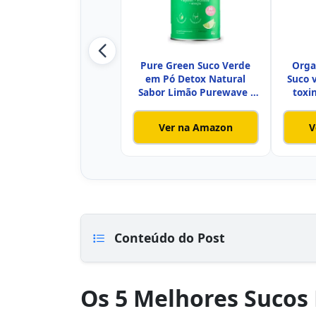
Pure Green Suco Verde
Orga
em Pó Detox Natural
Suco 
Sabor Limão Purewave -
toxi
30 do
Ver na Amazon
V
Conteúdo do Post
Os 5 Melhores Sucos 