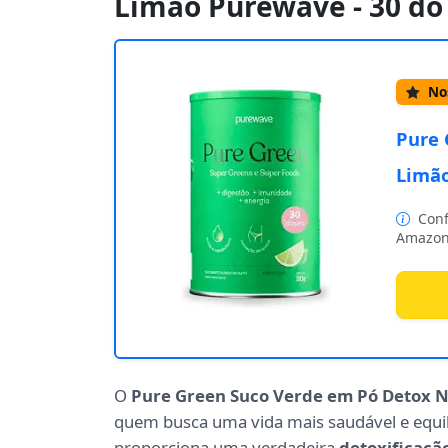
Limão Purewave - 30 do
Nos
Pure 
Limão
Conf
Amazon
O
Pure Green Suco Verde em Pó Detox 
quem busca uma vida mais saudável e equili
proporciona uma verdadeira
detoxificaçã