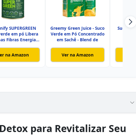
nify SUPERGREEN
Greemy Green Juice - Suco
Suco Det
verde em pó Libera
Verde em Pó Concentrado
Abac
nas Fibras Energia
em Sachê - Blend de
Imu
er na Amazon
Ver na Amazon
Ver
Detox para Revitalizar Seu