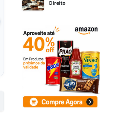
Direito
ox Sabor Saude
New Life Detox 60
axi 300 ml
Cápsulas
 na Amazon
Ver na Amazon