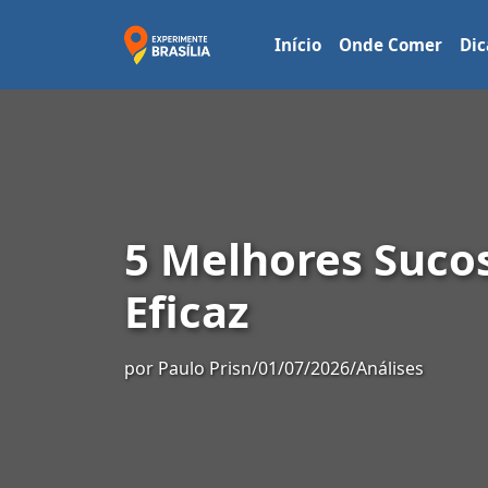
Início
Onde Comer
Dic
5 Melhores Suco
Eficaz
por
Paulo Prisn
/
01/07/2026
/
Análises