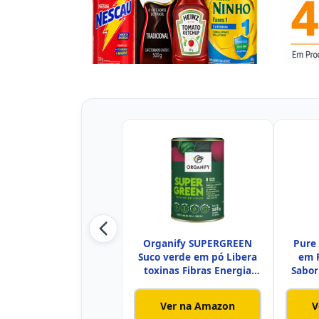
Organify SUPERGREEN
Pure
Suco verde em pó Libera
em 
toxinas Fibras Energia
Sabor
Imu
Ver na Amazon
V