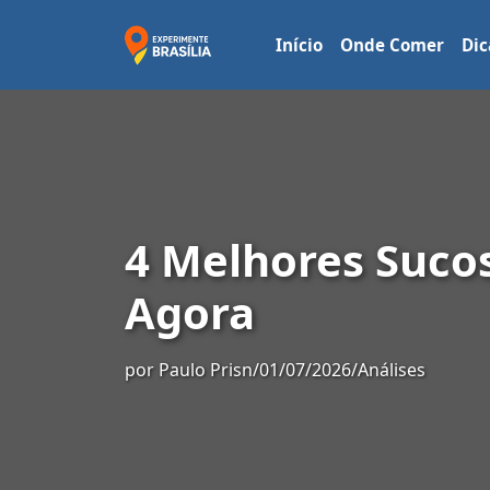
Início
Onde Comer
Dic
4 Melhores Suco
Agora
por
Paulo Prisn
/
01/07/2026
/
Análises