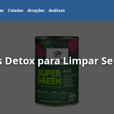
as
Cidades
Atrações
Análises
s Detox para Limpar S