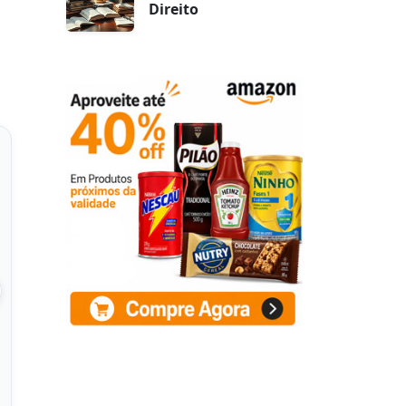
Direito
een Juice - Suco
 Pó Concentrado
hê - Blend de
 na Amazon