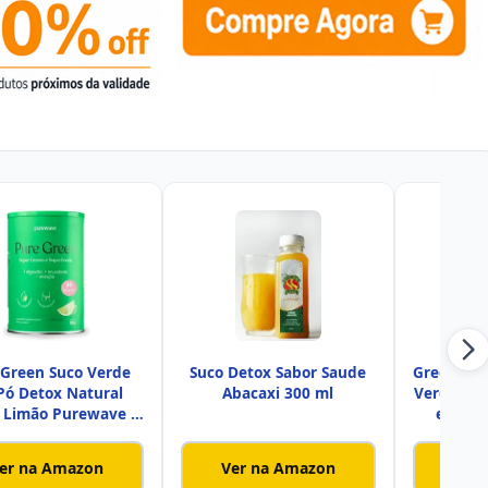
 Green Suco Verde
Suco Detox Sabor Saude
Greemy Gr
Pó Detox Natural
Abacaxi 300 ml
Verde em
 Limão Purewave -
em Sac
30 do
er na Amazon
Ver na Amazon
Ver