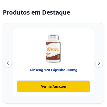
Produtos em Destaque
Ginseng 120 Cápsulas 500mg
Gi
Ver na Amazon