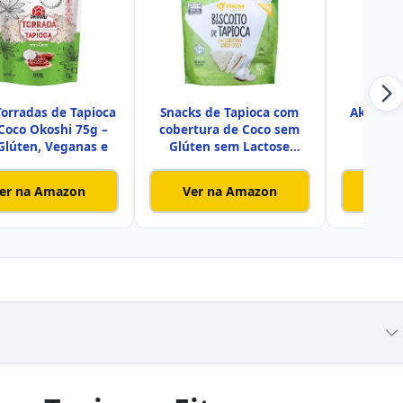
Torradas de Tapioca
Snacks de Tapioca com
Akio Tap
Coco Okoshi 75g –
cobertura de Coco sem
Glúten, Veganas e
Glúten sem Lactose
Aliment
er na Amazon
Ver na Amazon
Ver