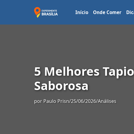
Início
Onde Comer
Dic
5 Melhores Tapio
Saborosa
por
Paulo Prisn
/
25/06/2026
/
Análises