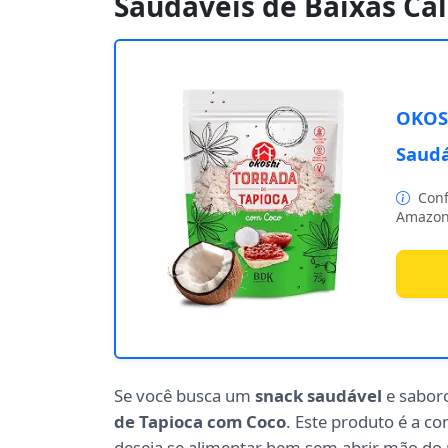
Saudáveis de Baixas Ca
OKOSH
Saudá
Conf
Amazon
Se você busca um
snack saudável
e sabor
de Tapioca com Coco
. Este produto é a c
deseja se alimentar bem sem abrir mão do 