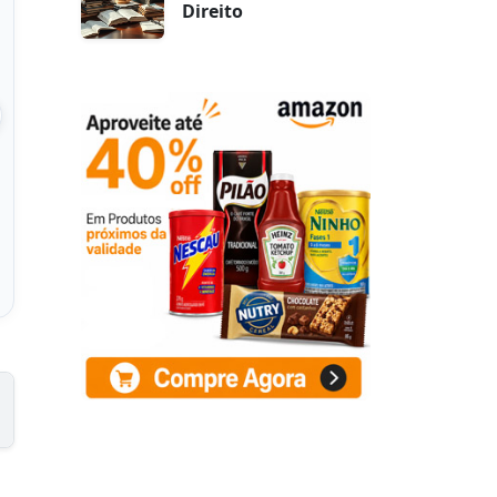
Direito
ioca Granulada
Akio Tapioca 1Kg
500G
 na Amazon
Ver na Amazon