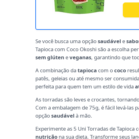
Se você busca uma opção
saudável
e
sabo
Tapioca com Coco Okoshi são a escolha perf
sem glúten
e
veganas
, garantindo que t
A combinação da
tapioca
com o
coco
resul
patês, geleias ou até mesmo ser consumida
perfeita para quem tem um estilo de vida
a
As torradas são leves e crocantes, tornando
Com a embalagem de 75g, é fácil levá-las 
opção
saudável
à mão.
Experimente as 5 Uni Torradas de Tapioca c
nutrição
na sua dieta. Transforme seus lan