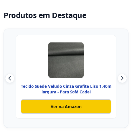
Produtos em Destaque
Tecido Suede Veludo Cinza Grafite Liso 1,40m
T
largura - Para Sofá Cadei
Ver na Amazon