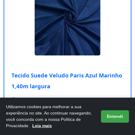
Tecido Suede Veludo Paris Azul Marinho
1,40m largura
Confira os detalhes completos e o preço atual
diretamente na Amazon.
Utilizamos cookies para melhorar a sua
experiência no site. Ao continuar navegando,
Entendi
você concorda com a nossa Política de
Comprar na Amazon
Privacidade.
Leia mais