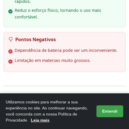
rápidos.
Reduz o esforço físico, tornando o uso mais
confortável.
Pontos Negativos
Dependência de bateria pode ser um inconveniente.
Limitação em materiais muito grossos.
6. C8 Nano Tesoura Elétrica Sem Fio
Utilizamos cookies para melhorar a sua
experiência no site. Ao continuar navegando,
com Display LED, 3.7V, Recarregável
Entendi
você concorda com a nossa Política de
U
Privacidade.
Leia mais