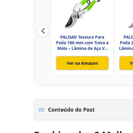
PALISAD Tesoura Para
PALI
Poda 180 mm com Trava e
Poda 
Mola – Lâmina de Aço У8
Lâmina
e
Ver na Amazon
V
Conteúdo do Post