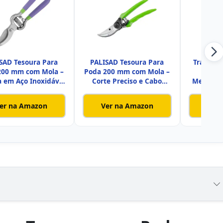
SAD Tesoura Para
PALISAD Tesoura Para
Tramonti
200 mm com Mola –
Poda 200 mm com Mola –
Poda
 em Aço Inoxidável
Corte Preciso e Cabo
Metálica 
e
Embor
er na Amazon
Ver na Amazon
Ver