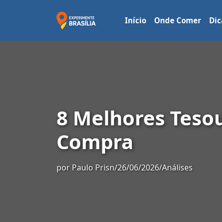
Início
Onde Comer
Dic
8 Melhores Teso
Compra
por
Paulo Prisn
/
26/06/2026
/
Análises