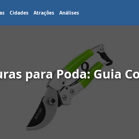
as
Cidades
Atrações
Análises
uras para Poda: Guia C