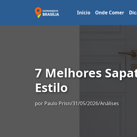
Início
Onde Comer
Dic
7 Melhores Sapa
Estilo
por
Paulo Prisn
/
31/05/2026
/
Análises