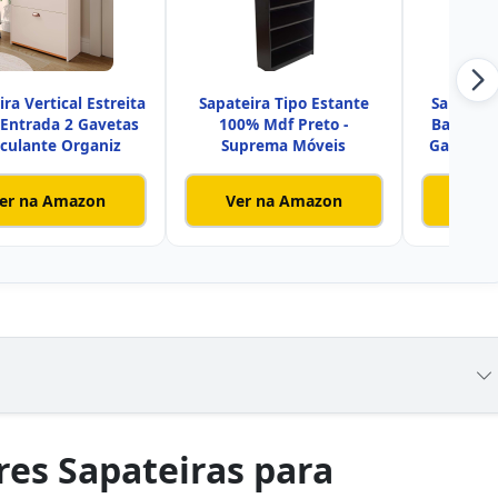
ra Vertical Estreita
Sapateira Tipo Estante
Sapateir
 Entrada 2 Gavetas
100% Mdf Preto -
Basculan
culante Organiz
Suprema Móveis
Gavetas 
er na Amazon
Ver na Amazon
Ver
es Sapateiras para