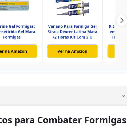
rine Gel Formigas:
Veneno Para Formiga Gel
Kit com 2
Inseticida Gel Mata
Straik Dexter Latina Mata
em Pó El
Formigas
72 Horas Kit Com 2 U
Traças 
er na Amazon
Ver na Amazon
Ver
tos para Combater Formigas