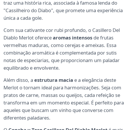
traz uma história rica, associada à famosa lenda do
"Cassilheiro do Diabo", que promete uma experiência
única a cada gole.
Com sua cativante cor rubi profundo, o Casillero Del
Diablo Merlot oferece
aromas intensos
de frutas
vermelhas maduras, como cerejas e ameixas. Essa
combinação aromática é complementada por sutis
notas de especiarias, que proporcionam um paladar
equilibrado e envolvente.
Além disso, a
estrutura macia
e a elegância deste
Merlot o tornam ideal para harmonizações. Seja com
pratos de carne, massas ou queijos, cada refeição se
transforma em um momento especial. É perfeito para
aqueles que buscam um vinho que converse com
diferentes paladares.
O
Concha y Toro Casillero Del Diablo Merlot
é mais