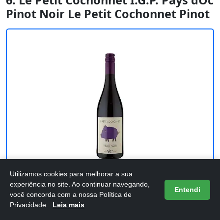
6. Le Petit Cochonnet I.G.P. Pays dOc
Pinot Noir Le Petit Cochonnet Pinot
Utilizamos cookies para melhorar a sua
experiência no site. Ao continuar navegando,
Entendi
Le Petit Cochonnet I.G.P. Pays dOc Pinot
você concorda com a nossa Política de
Privacidade.
Leia mais
Noir Le Petit Cochonnet Pinot