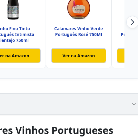
inho Fino Tinto
Calamares Vinho Verde
Pauli
tuguês Intimista
Português Rosé 750Ml
Portugu
lentejo 750ml
er na Amazon
Ver na Amazon
Ver
res Vinhos Portugueses