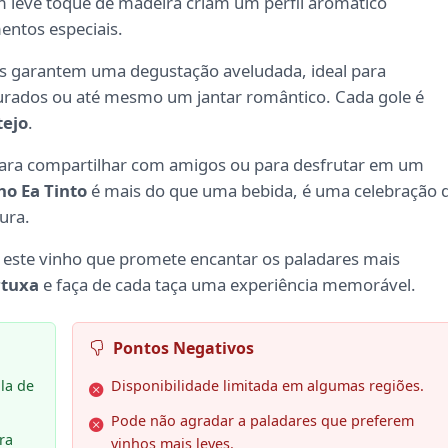
m leve toque de madeira criam um perfil aromático
entos especiais.
ios garantem uma degustação aveludada, ideal para
curados ou até mesmo um jantar romântico. Cada gole é
tejo
.
para compartilhar com amigos ou para desfrutar em um
ho Ea Tinto
é mais do que uma bebida, é uma celebração 
ura.
 este vinho que promete encantar os paladares mais
rtuxa
e faça de cada taça uma experiência memorável.
Pontos Negativos
la de
Disponibilidade limitada em algumas regiões.
Pode não agradar a paladares que preferem
ra
vinhos mais leves.