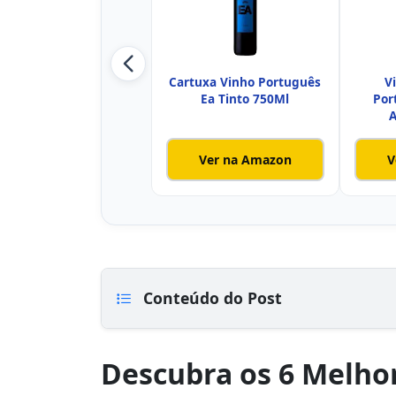
Cartuxa Vinho Português
V
Ea Tinto 750Ml
Por
A
Ver na Amazon
V
Conteúdo do Post
Descubra os 6 Melho