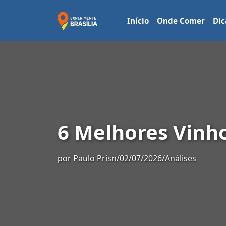
Início
Onde Comer
Dic
6 Melhores Vinho
por
Paulo Prisn
/
02/07/2026
/
Análises