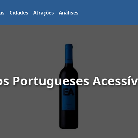
as
Cidades
Atrações
Análises
s Portugueses Acessíve