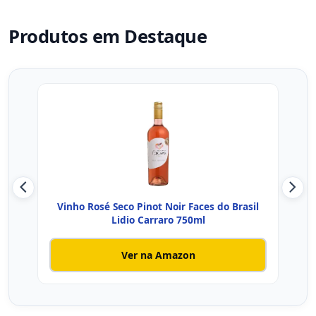
Produtos em Destaque
Vinho Rosé Seco Pinot Noir Faces do Brasil
H
Lidio Carraro 750ml
Ver na Amazon