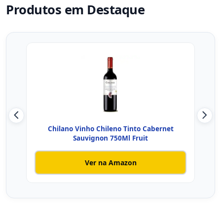
Produtos em Destaque
Chilano Vinho Chileno Tinto Cabernet
V
Sauvignon 750Ml Fruit
Ver na Amazon