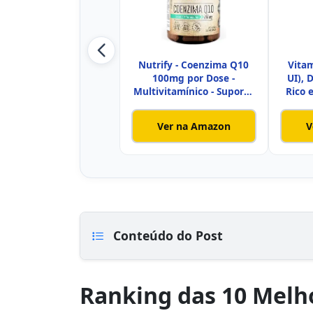
Nutrify - Coenzima Q10
Vita
100mg por Dose -
UI), 
Multivitamínico - Suporte
Rico 
Mito
Ver na Amazon
V
Conteúdo do Post
Ranking das 10 Melh