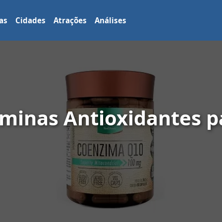
as
Cidades
Atrações
Análises
aminas Antioxidantes p