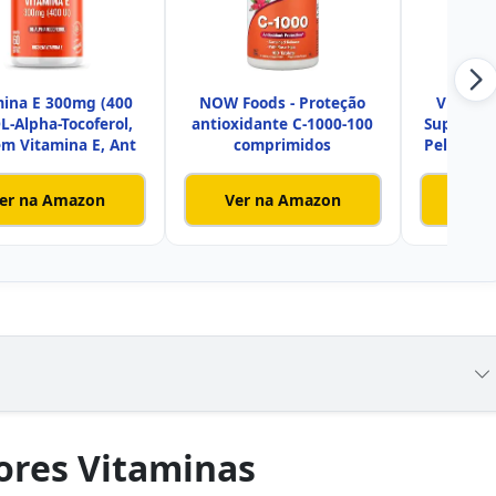
mina E 300mg (400
NOW Foods - Proteção
Vitamin
DL-Alpha-Tocoferol,
antioxidante C-1000-100
Suporte 
em Vitamina E, Ant
comprimidos
Pele e Ca
er na Amazon
Ver na Amazon
Ver
ores Vitaminas