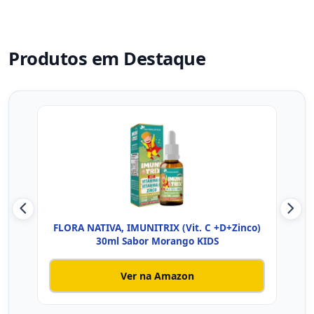
Produtos em Destaque
FLORA NATIVA, IMUNITRIX (Vit. C +D+Zinco)
Vit
30ml Sabor Morango KIDS
Ver na Amazon