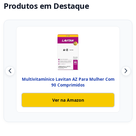
Produtos em Destaque
Multivitamínico Lavitan AZ Para Mulher Com
Cen
90 Comprimidos
Ver na Amazon