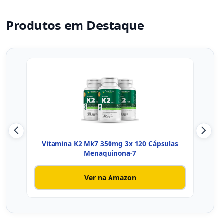
Produtos em Destaque
Vitamina K2 Mk7 350mg 3x 120 Cápsulas
Vi
Menaquinona-7
Ver na Amazon