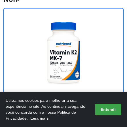
Utilizamos cookies para melhorar a sua
Nutricost Vitamin K2 MK-7 100 mcg, 240
experiência no site. Ao continuar navegando,
Entendi
Softgels - Gluten Free and Non-
você concorda com a nossa Política de
Privacidade.
Leia mais
Confira os detalhes completos e o preço atual