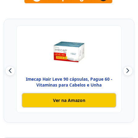
Imecap Hair Leve 90 cápsulas, Pague 60 -
Mu
Vitaminas para Cabelos e Unha
Ver na Amazon