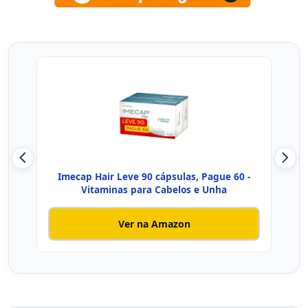
Imecap Hair Leve 90 cápsulas, Pague 60 -
Vit
Vitaminas para Cabelos e Unha
Ver na Amazon