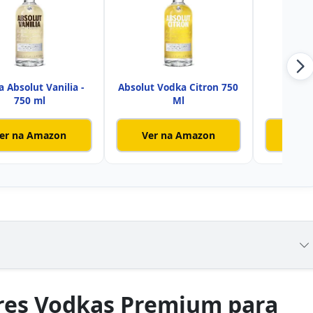
 Absolut Vanilia -
Absolut Vodka Citron 750
Vodka
750 ml
Ml
er na Amazon
Ver na Amazon
Ver
res Vodkas Premium para