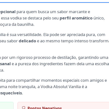
epcional
para quem busca um sabor marcante e
 essa vodka se destaca pelo seu
perfil aromático
único,
oçura da baunilha.
lia é sua versatilidade. Ela pode ser apreciada pura, com
 seu sabor
delicado
e ao mesmo tempo intenso transform
sa por um rigoroso processo de destilação, garantindo uma
esanal
e a pureza dos ingredientes fazem dela uma escolha
ka.
eita para compartilhar momentos especiais com amigos e
ma noite tranquila, a Vodka Absolut Vanilia é a
squecíveis
.
Pontos Negativos