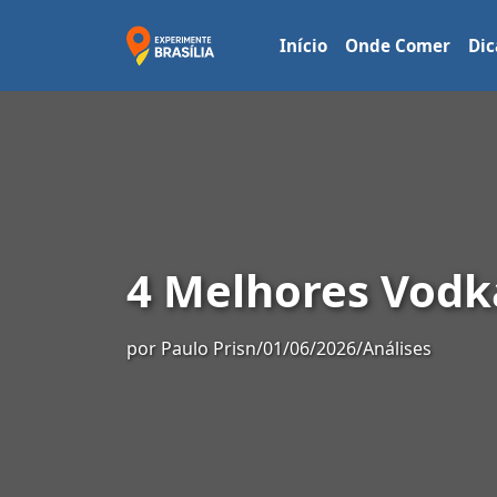
Início
Onde Comer
Dic
4 Melhores Vodk
por
Paulo Prisn
/
01/06/2026
/
Análises