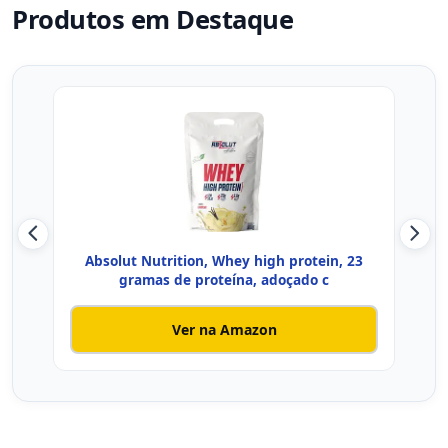
Produtos em Destaque
Absolut Nutrition, Whey high protein, 23
Iso
gramas de proteína, adoçado c
Ver na Amazon