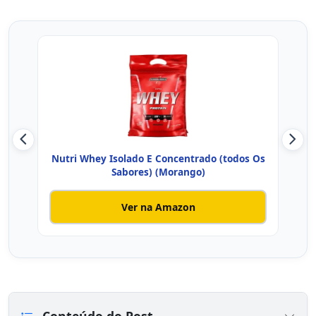
Nutri Whey Isolado E Concentrado (todos Os
Nut
Sabores) (Morango)
Ver na Amazon