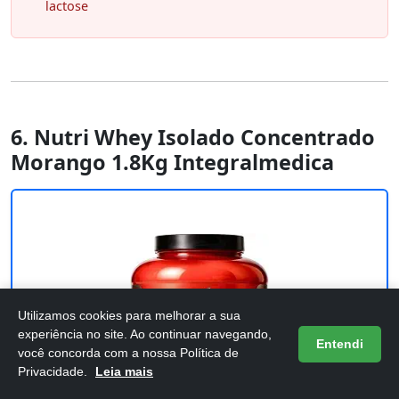
lactose
6. Nutri Whey Isolado Concentrado
Morango 1.8Kg Integralmedica
Utilizamos cookies para melhorar a sua
experiência no site. Ao continuar navegando,
Entendi
você concorda com a nossa Política de
Privacidade.
Leia mais