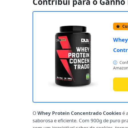
Contribui para o Ganho
Cus
Whey 
Contr
Conf
Amazon
O
Whey Protein Concentrado Cookies
é 
saborosa e eficiente. Com 900g de puro pr
com um irresistível sabor de cookies, torn