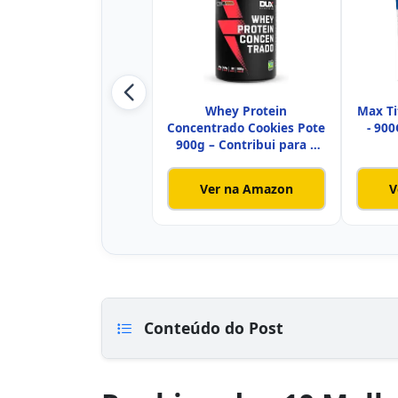
Whey Protein
Max T
Concentrado Cookies Pote
- 900
900g – Contribui para o
Ganho Mu
Ver na Amazon
V
Conteúdo do Post