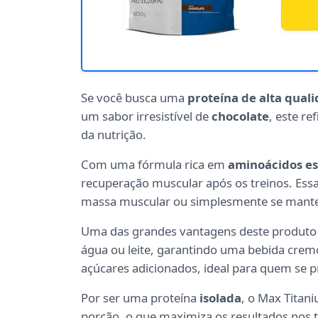
Se você busca uma
proteína de alta qual
um sabor irresistível de
chocolate
, este r
da nutrição.
Com uma fórmula rica em
aminoácidos es
recuperação muscular após os treinos. Ess
massa muscular ou simplesmente se manter
Uma das grandes vantagens deste produto
água ou leite, garantindo uma bebida cremo
açúcares adicionados, ideal para quem se 
Por ser uma proteína
isolada
, o Max Titan
porção, o que maximiza os resultados nos t