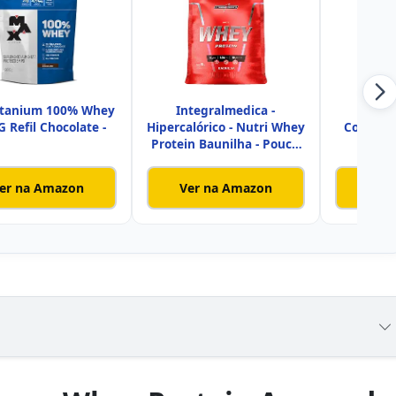
itanium 100% Whey
Integralmedica -
Whe
G Refil Chocolate -
Hipercalórico - Nutri Whey
Concent
Protein Baunilha - Pouch
Branco
9
Contr
er na Amazon
Ver na Amazon
Ver