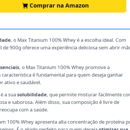
Comprar na Amazon
idade
, o Max Titanium 100% Whey é a escolha ideal. Com
efil de 900g oferece uma experiência deliciosa sem abrir mã
senciais
, o Max Titanium 100% Whey promove a
a característica é fundamental para quem deseja ganhar
 ativo e saudável.
 é a sua
solubilidade
, que permite misturar facilmente c
sa e saborosa. Além disso, sua composição é livre de
preocupa com a saúde.
ium 100% Whey apresenta alta concentração de proteína p
reinos. É o aliado perfeito para quem deseja
otimizar sua