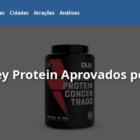
as
Cidades
Atrações
Análises
y Protein Aprovados p