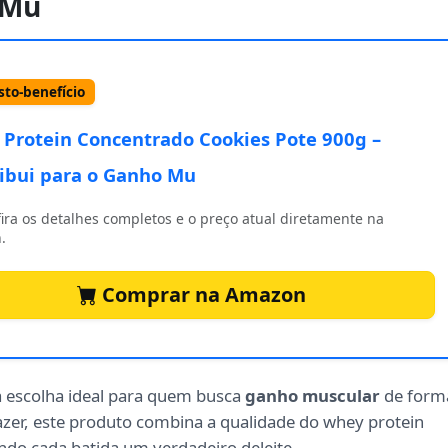
 Mu
to-benefício
Protein Concentrado Cookies Pote 900g –
ibui para o Ganho Mu
ira os detalhes completos e o preço atual diretamente na
.
Comprar na Amazon
a escolha ideal para quem busca
ganho muscular
de form
azer, este produto combina a qualidade do whey protein
ando cada batida um verdadeiro deleite.