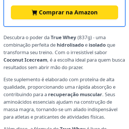
Comprar na Amazon
Descubra o poder da
True Whey
(837g) - uma
combinação perfeita de
hidrolisado
e
isolado
que
transforma seu treino. Com o irresistível sabor
Coconut Icecream
, é a escolha ideal para quem busca
resultados sem abrir mão do prazer.
Este suplemento é elaborado com proteína de alta
qualidade, proporcionando uma rápida absorção e
contribuindo para a
recuperação muscular
. Seus
aminoácidos essenciais ajudam na construção de
massa magra, tornando-se um aliado indispensável
para atletas e praticantes de atividades físicas.
Além disso, a fórmula do
True Whey
é livre de