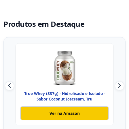
Produtos em Destaque
True Whey (837g) - Hidrolisado e Isolado -
True 
Sabor Coconut Icecream, Tru
Ver na Amazon