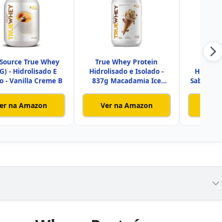
 Source True Whey
True Whey Protein
True W
G) - Hidrolisado E
Hidrolisado e Isolado -
Hidrolis
o - Vanilla Creme B
837g Macadamia Ice
Sabor Co
Cream - T
er na Amazon
Ver na Amazon
Ver