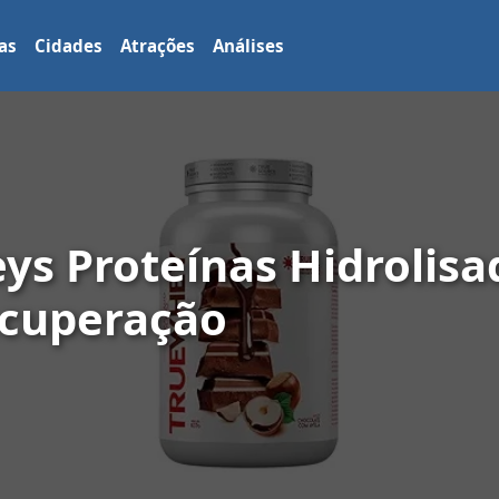
as
Cidades
Atrações
Análises
ys Proteínas Hidrolisa
ecuperação