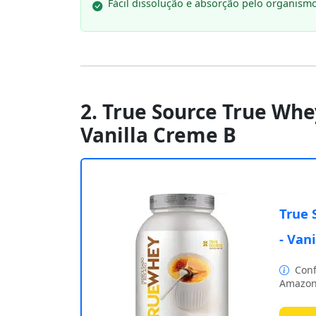
Fácil dissolução e absorção pelo organismo
2. True Source True Whey
Vanilla Creme B
True 
- Van
Conf
Amazon