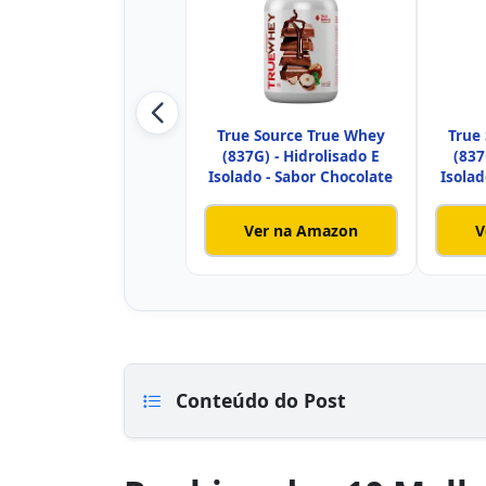
True Source True Whey
True
(837G) - Hidrolisado E
(837
Isolado - Sabor Chocolate
Isolad
Ver na Amazon
V
Conteúdo do Post