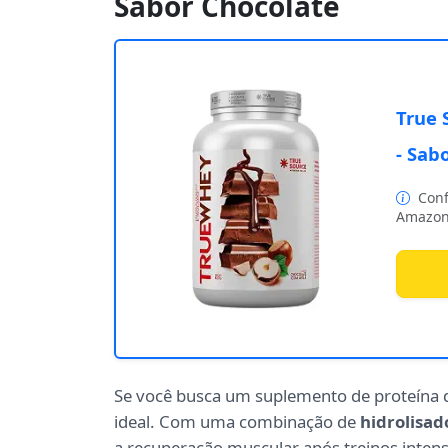
Sabor Chocolate
True 
- Sab
Conf
Amazon
Se você busca um suplemento de proteína d
ideal. Com uma combinação de
hidrolisad
a recuperação muscular após treinos inten