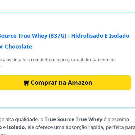
Source True Whey (837G) - Hidrolisado E Isolado
or Chocolate
ira os detalhes completos e o preço atual diretamente na
.
Comprar na Amazon
e alta qualidade, o
True Source True Whey
é a escolha
o
e
isolado
, ele oferece uma absorção rápida, perfeita par
sos.