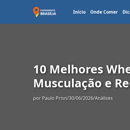
Início
Onde Comer
Dic
10 Melhores Whe
Musculação e R
por
Paulo Prisn
/
30/06/2026
/
Análises