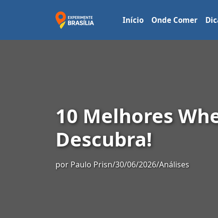
Início
Onde Comer
Dic
10 Melhores Whe
Descubra!
por
Paulo Prisn
/
30/06/2026
/
Análises