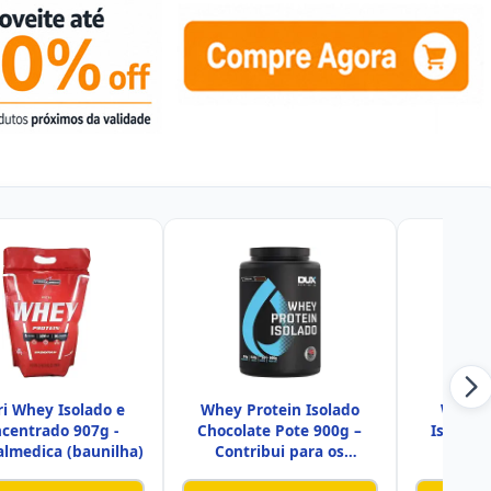
i Whey Isolado e
Whey Protein Isolado
Whey 
centrado 907g -
Chocolate Pote 900g –
Isolada 
almedica (baunilha)
Contribui para os
Bod
Resultado