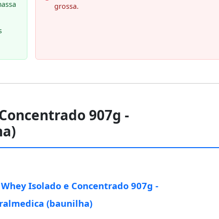
massa
grossa.
s
 Concentrado 907g -
ha)
 Whey Isolado e Concentrado 907g -
ralmedica (baunilha)