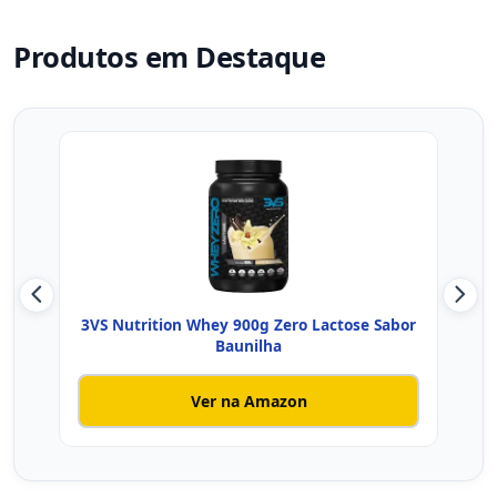
Produtos em Destaque
3VS Nutrition Whey 900g Zero Lactose Sabor
Wh
Baunilha
Ver na Amazon